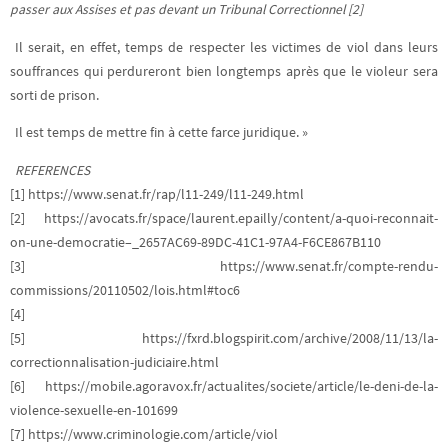
passer aux Assises et pas devant un Tribunal
Correctionnel [2]
Il serait, en effet, temps de respecter les victimes de viol dans leurs
souffrances qui perdureront bien longtemps après que le violeur sera
sorti de prison.
Il est temps de mettre fin à cette farce juridique. »
REFERENCES
[1] https://www.senat.fr/rap/l11-249/l11-249.html
[2] https://avocats.fr/space/laurent.epailly/content/a-quoi-reconnait-
on-une-democratie–_2657AC69-89DC-41C1-97A4-F6CE867B110
[3] https://www.senat.fr/compte-rendu-
commissions/20110502/lois.html#toc6
[4]
[5] https://fxrd.blogspirit.com/archive/2008/11/13/la-
correctionnalisation-judiciaire.html
[6] https://mobile.agoravox.fr/actualites/societe/article/le-deni-de-la-
violence-sexuelle-en-101699
[7] https://www.criminologie.com/article/viol