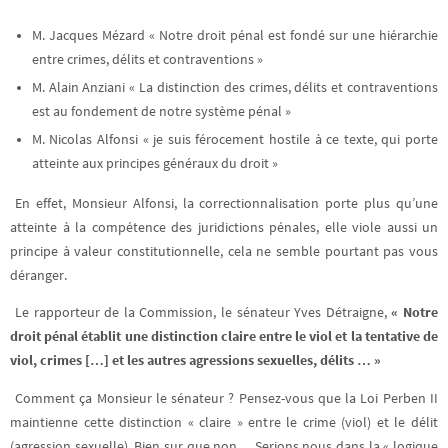
M. Jacques Mézard « Notre droit pénal est fondé sur une hiérarchie
entre crimes, délits et contraventions »
M. Alain Anziani « La distinction des crimes, délits et contraventions
est au fondement de notre système pénal »
M. Nicolas Alfonsi « je suis férocement hostile à ce texte, qui porte
atteinte aux principes généraux du droit »
En effet, Monsieur Alfonsi, la correctionnalisation porte plus qu’une
atteinte à la compétence des juridictions pénales, elle viole aussi un
principe à valeur constitutionnelle, cela ne semble pourtant pas vous
déranger.
Le rapporteur de la Commission, le sénateur Yves Détraigne,
« Notre
droit pénal établit une distinction claire entre le viol et la tentative de
viol, crimes […] et les autres agressions sexuelles, délits … »
Comment ça Monsieur le sénateur ? Pensez-vous que la Loi Perben II
maintienne cette distinction « claire » entre le crime (viol) et le délit
(agression sexuelle). Bien sur que non… Serions nous dans la « logique