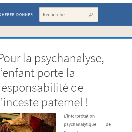
Search for:
DHERER-DONNER
Recherche
Pour la psychanalyse,
Artic
l’enfant porte la
les p
responsabilité de
l’inceste paternel !
cons
LISTE
L’interprétation
psychanalytique de
DE