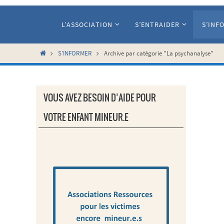
Passer
vers
L’ASSOCIATION
S’ENTRAIDER
S’INF
le
contenu
Home
S'INFORMER
Archive par catégorie "La psychanalyse"
VOUS AVEZ BESOIN D’AIDE POUR
VOTRE ENFANT MINEUR.E