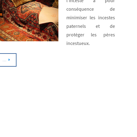
l’inceste a pour
CONS
conséquence de
de
minimiser les incestes
l’ince
paternels et de
Cons
protéger les pères
sur
incestueux.
la
vie
…
conju
des
victi
à
l’âge
adult
Lien
entre