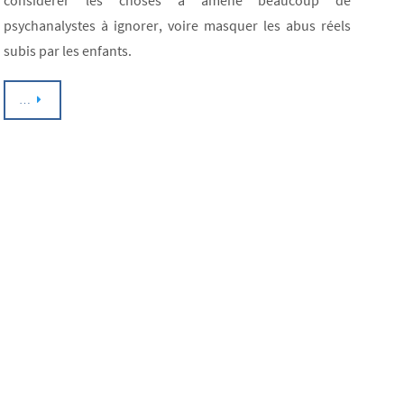
considérer les choses a amené beaucoup de
psychanalystes à ignorer, voire masquer les abus réels
subis par les enfants.
…