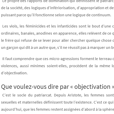
Le propre des rapports de domination qui définissent le patriarca
de la société, des logiques d’infériorisation, d’appropriation et 
puissant parce qu’il fonctionne selon une logique de continuum.
Les viols, les féminicides et les infanticides sont le bout d’une
ordinaires, banales, anodines en apparence, elles relèvent de ce qu
le frère qui refuse de se lever pour aller chercher quelque chose da
un garçon qui dit à un autre que, s’il ne réussit pas à marquer un bu
Il faut comprendre que ces micro-agressions forment le terreau d
violences, aussi minimes soient-elles, procèdent de la même log
d’objectivation.
Que voulez-vous dire par « objectivation »
C’est le socle du patriarcat. Depuis Aristote, les femmes so
sexuelles et maternelles définissent toute l’existence. C’est ce qui
aujourd’hui, que les femmes restent assignées d’abord à la sphère