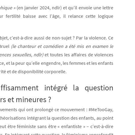
hique »
(en janvier 2024, ndlr) et qu’il envoie une lettre
rtilité baisse avec l’âge, il relance cette logique
t, c’est-à-dire aussi de non-sujet ? Par la violence. Ce
 Bruel
(le chanteur et comédien a été mis en examen le
ences sexuelles, ndlr)
et toutes les affaires de violences
nce, et la peur qu’elle engendre, les femmes et les enfants
té et de disponibilité corporelle.
ffisamment intégré la question
rs et mineures ?
ouvements qui ont prolongé ce mouvement : #MeTooGay,
éorisations intégrant la question des enfants, au point
t être féministe sans être « enfantiste » – c’est-à-dire
nts. En intégrant cette question, le féminisme approfondit