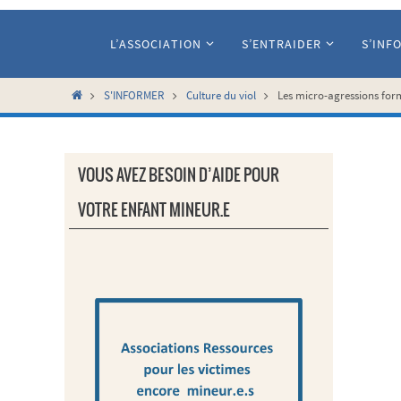
Passer
vers
L’ASSOCIATION
S’ENTRAIDER
S’INF
le
contenu
Home
S'INFORMER
Culture du viol
Les micro-agressions form
VOUS AVEZ BESOIN D’AIDE POUR
VOTRE ENFANT MINEUR.E