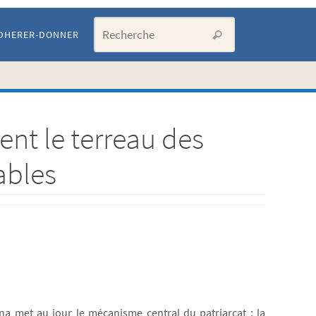
Search for:
DHERER-DONNER
Recherche
nt le terreau des
ables
na met au jour le mécanisme central du patriarcat : la