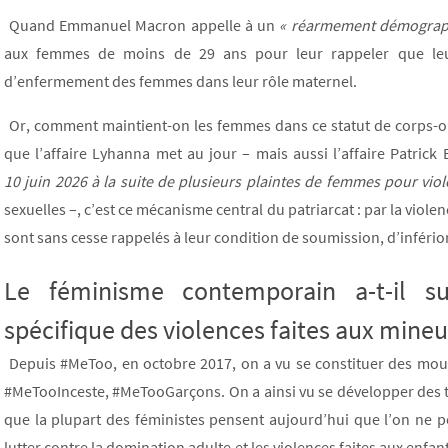
Quand Emmanuel Macron appelle à un
« réarmement démograp
aux femmes de moins de 29 ans pour leur rappeler que leur fe
d’enfermement des femmes dans leur rôle maternel.
Or, comment maintient-on les femmes dans ce statut de corps-obje
que l’affaire Lyhanna met au jour – mais aussi l’affaire Patrick
10 juin 2026 à la suite de plusieurs plaintes de femmes pour viol
sexuelles –, c’est ce mécanisme central du patriarcat : par la viole
sont sans cesse rappelés à leur condition de soumission, d’infériori
Le féminisme contemporain a-t-il su
spécifique des violences faites aux mineu
Depuis #MeToo, en octobre 2017, on a vu se constituer des m
#MeTooInceste, #MeTooGarçons. On a ainsi vu se développer des th
que la plupart des féministes pensent aujourd’hui que l’on ne peu
lutter contre la domination adulte et les violences faites aux enfa