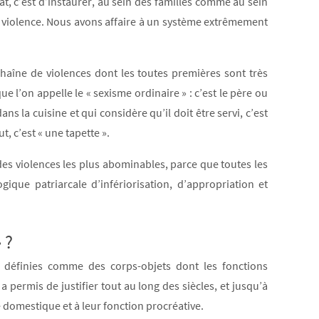
t, c’est d’instaurer, au sein des familles comme au sein
de violence. Nous avons affaire à un système extrêmement
 chaîne de violences dont les toutes premières sont très
e l’on appelle le « sexisme ordinaire » : c’est le père ou
ns la cuisine et qui considère qu’il doit être servi, c’est
t, c’est « une tapette ».
es violences les plus abominables, parce que toutes les
ique patriarcale d’infériorisation, d’appropriation et
 ?
nt définies comme des corps-objets dont les fonctions
 a permis de justifier tout au long des siècles, et jusqu’à
 domestique et à leur fonction procréative.