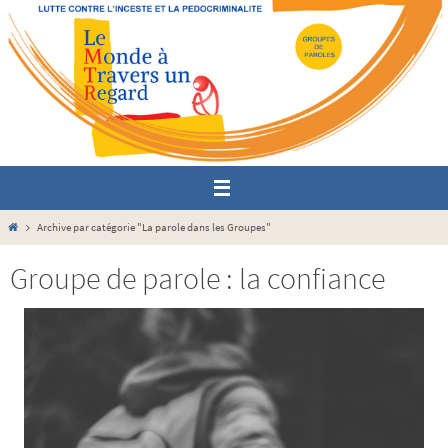
Passer
vers
le
contenu
Home
Archive par catégorie "La parole dans les Groupes"
Groupe de parole : la confiance