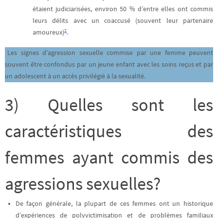
étaient judiciarisées, environ 50 % d’entre elles ont commis
leurs délits avec un coaccusé (souvent leur partenaire
2
amoureux)
.
Les signes d’agression sexuelle commise par une femme peuvent
souvent être confondus par un jeune enfant avec les soins reçus et par
un adolescent à un accès privilégié à la sexualité.
3) Quelles sont les
caractéristiques des
femmes ayant commis des
agressions sexuelles?
De façon générale, la plupart de ces femmes ont un historique
d’expériences de polyvictimisation et de problèmes familiaux