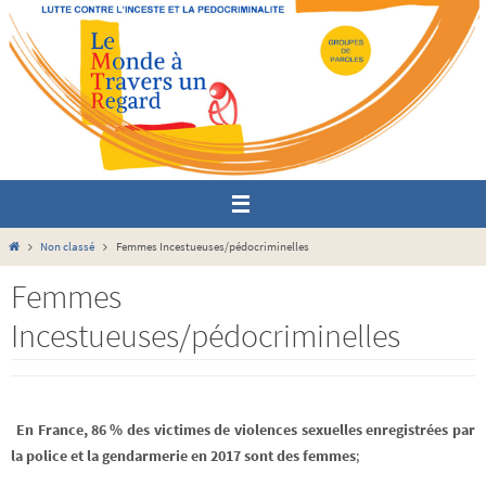
Passer
vers
le
contenu
Home
Non classé
Femmes Incestueuses/pédocriminelles
Femmes
Incestueuses/pédocriminelles
En France, 86 % des victimes de violences sexuelles enregistrées par
la police et la gendarmerie en 2017 sont des femmes
;