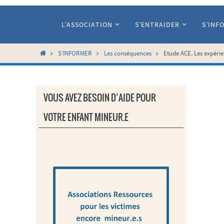
Passer
vers
L’ASSOCIATION
S’ENTRAIDER
S’INF
le
contenu
Home
S'INFORMER
Les conséquences
Etude ACE. Les expérie
VOUS AVEZ BESOIN D’AIDE POUR
VOTRE ENFANT MINEUR.E