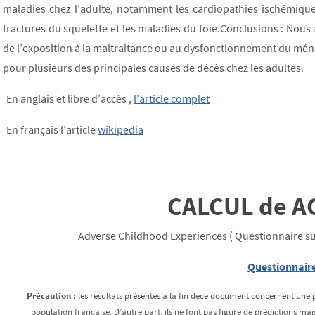
maladies chez l’adulte, notamment les cardiopathies ischémique
fractures du squelette et les maladies du foie.Conclusions : Nous
de l’exposition à la maltraitance ou au dysfonctionnement du ména
pour plusieurs des principales causes de décès chez les adultes.
En anglais et libre d’accès ,
l’article complet
En français l’article
wikipedia
CALCUL de A
Adverse Childhood Experiences ( Questionnaire sur
Questionnair
Précaution :
les résultats présentés à la fin dece document concernent une 
population française. D’autre part, ils ne font pas figure de prédictions ma