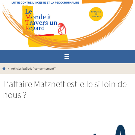
Passer
vers
le
contenu
Home
Articles balisés "consentement"
L’affaire Matzneff est-elle si loin de
nous ?