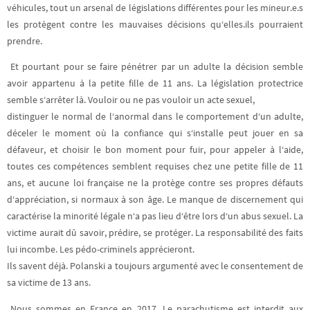
véhicules, tout un arsenal de législations différentes pour les mineur.e.s
les protègent contre les mauvaises décisions qu‘elles.ils pourraient
prendre.
Et pourtant pour se faire pénétrer par un adulte la décision semble
avoir appartenu à la petite fille de 11 ans. La législation protectrice
semble s‘arrêter là. Vouloir ou ne pas vouloir un acte sexuel,
distinguer le normal de l‘anormal dans le comportement d‘un adulte,
déceler le moment où la confiance qui s‘installe peut jouer en sa
défaveur, et choisir le bon moment pour fuir, pour appeler à l‘aide,
toutes ces compétences semblent requises chez une petite fille de 11
ans, et aucune loi française ne la protège contre ses propres défauts
d‘appréciation, si normaux à son âge. Le manque de discernement qui
caractérise la minorité légale n‘a pas lieu d‘être lors d‘un abus sexuel. La
victime aurait dû savoir, prédire, se protéger. La responsabilité des faits
lui incombe. Les pédo-criminels apprécieront.
Ils savent déjà. Polanski a toujours argumenté avec le consentement de
sa victime de 13 ans.
Nous sommes en France en 2017. Le parachutisme est interdit aux