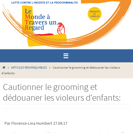
Passer
vers
le
contenu
Home
ARTICLES REMARQUABLES
Cautionner le grooming et dédouaner les violeurs
d‘enfants:
Cautionner le grooming et
dédouaner les violeurs d‘enfants:
Par Florence-Lina Humbert 27.09.17