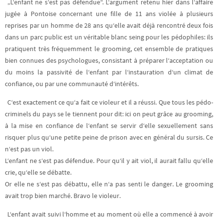
„L‘enfant ne s‘est pas défendue“. L‘argument retenu hier dans l‘affaire
jugée à Pontoise concernant
une fille de 11 ans violée à plusieurs
reprises par un homme de 28 ans qu‘elle avait déjà rencontré deux fois
dans un parc public est un véritable blanc seing pour les pédophiles: ils
pratiquent très fréquemment le grooming, cet ensemble de pratiques
bien connues des psychologues, consistant à préparer l‘acceptation ou
du moins la passivité de l‘enfant par l‘instauration d‘un climat de
confiance, ou par une communauté d‘intérêts.
C‘est exactement ce qu‘a fait ce violeur et il a réussi. Que tous les pédo-
criminels du pays se le tiennent pour dit: ici on peut grâce au grooming,
à la mise en confiance de l‘enfant se servir d‘elle sexuellement sans
risquer plus qu‘une petite peine de prison avec en général du sursis. Ce
n‘est pas un viol.
L‘enfant ne s‘est pas défendue. Pour qu‘il y ait viol, il aurait fallu qu‘elle
crie, qu‘elle se débatte.
Or elle ne s‘est pas débattu, elle n‘a pas senti le danger. Le grooming
avait trop bien marché. Bravo le violeur.
L‘enfant avait suivi l‘homme et au moment où elle a commencé à avoir