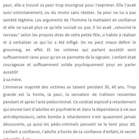
peur, elle a trouvé sa peur trop incongrue pour l‘exprimer. Elle l‘avait
suivi volontairement, ou du moins sans résister. Sa peur ne lui a pas
semblé légitime. Les arguments de l‘homme la mettaient en confiance
et elle ne savait plus ce qu‘elle voulait ou pas. Il lui avait „retourné le
cerveau“ selon les propres dires de cette petite fille, si habile à réaliser
et à verbaliser ce qui lui a été infligé. On ne peut mieux définir le
grooming, en effet. Et les victimes qui parlent aussitôt sont
suffisamment rares pour qu‘on se permette de le signaler. L‘enfant était
courageuse et suffisamment solide psychiquement pour en parler
aussitôt
à sa mère.
L‘immense majorité des victimes se taisent pendant 30, 40 ans. Trop
grande est la honte, la peur, la sensation de trahison ressenties
pendant et après l‘acte pédocriminel. Ce cocktail explosif à retardement
qui envoie tant d‘adultes en psychiatrie et dans la dépendance à vie aux
anti-dépresseurs, cette bombe à retardement n‘est quasiment jamais
découverte, ça aussi les pédo-criminels peuvent se le tenir pour dit.
L‘enfant a confiance, l‘adulte a honte de sa confiance d‘enfant, le secret