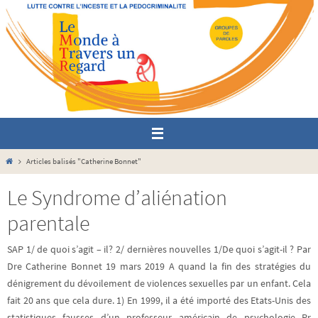
Passer
vers
le
contenu
Home
Articles balisés "Catherine Bonnet"
Le Syndrome d’aliénation
parentale
SAP 1/ de quoi s’agit – il? 2/ dernières nouvelles 1/De quoi s’agit-il ? Par
Dre Catherine Bonnet 19 mars 2019 A quand la fin des stratégies du
dénigrement du dévoilement de violences sexuelles par un enfant. Cela
fait 20 ans que cela dure. 1) En 1999, il a été importé des Etats-Unis des
statistiques fausses d’un professeur américain de psychologie Pr