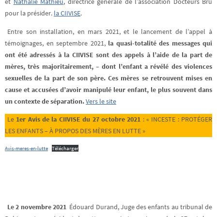
et
Nathalie Mathieu
, directrice générale de l’association Docteurs Bru
pour la présider.
la CIIVISE
.
Entre son installation, en mars 2021, et le lancement de l’appel à
témoignages, en septembre 2021,
la quasi-totalité des messages qui
ont été adressés à la CIIVISE sont des appels à l’aide de la part de
mères, très majoritairement, – dont l’enfant a révélé des violences
sexuelles de la part de son père. Ces mères se retrouvent mises en
cause et accusées d’avoir manipulé leur enfant, le plus souvent dans
un contexte de séparation.
Vers le site
Le
1er Avis de la CIIVISE du 27 octobre 2021
: « INCESTE : PROTÉGER
LES ENFANTS – À PROPOS DES MÈRES EN LUTTE »
Avis-meres-en-lutte
Télécharger
Le 2 novembre 2021
Édouard Durand, Juge des enfants au tribunal de