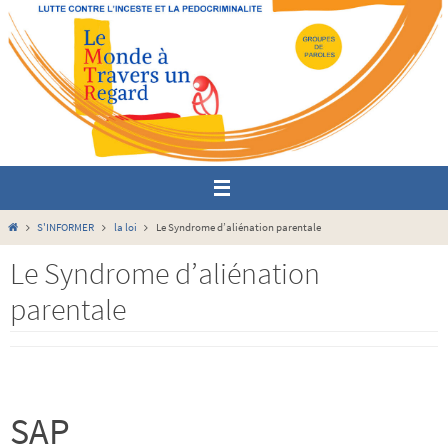
Passer
vers
le
contenu
Home
S'INFORMER
la loi
Le Syndrome d’aliénation parentale
Le Syndrome d’aliénation
parentale
SAP