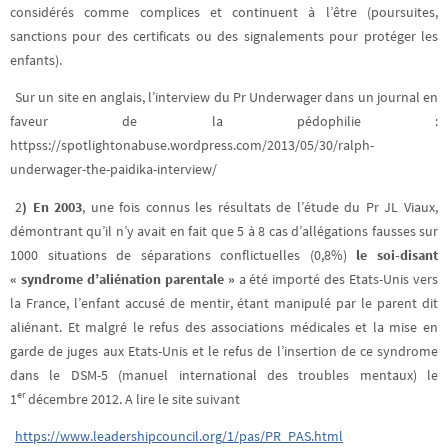
considérés comme complices et continuent à l’être (poursuites,
sanctions pour des certificats ou des signalements pour protéger les
enfants).
Sur un site en anglais, l’interview du Pr Underwager dans un journal en
faveur de la pédophilie :
httpss://spotlightonabuse.wordpress.com/2013/05/30/ralph-
underwager-the-paidika-interview/
2
) En 2003
, une fois connus les résultats de l’étude du Pr JL Viaux,
démontrant qu’il n’y avait en fait que 5 à 8 cas d’allégations fausses sur
1000 situations de séparations conflictuelles (0,8%)
le soi-disant
« syndrome d’aliénation parentale »
a été importé des Etats-Unis vers
la France, l’enfant accusé de mentir, étant manipulé par le parent dit
aliénant. Et malgré le refus des associations médicales et la mise en
garde de juges aux Etats-Unis et le refus de l’insertion de ce syndrome
dans le DSM-5 (manuel international des troubles mentaux) le
er
1
décembre 2012. A lire le site suivant
https://www.leadershipcouncil.org/1/pas/PR_PAS.html