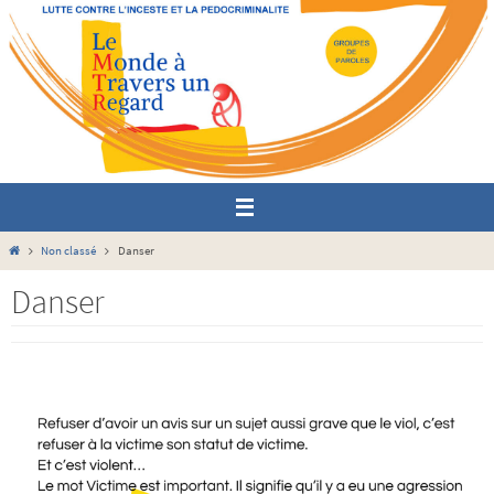
Passer
vers
le
contenu
Home
Non classé
Danser
Danser