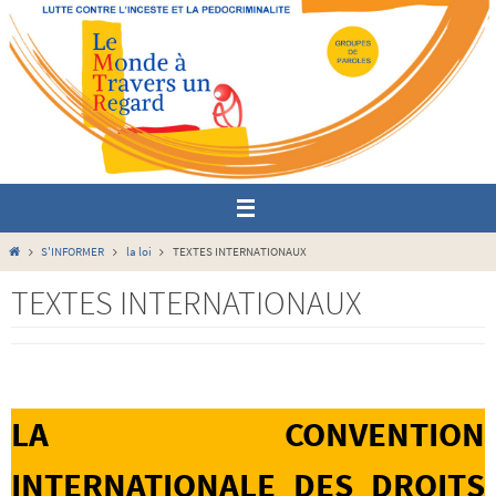
Passer
vers
le
contenu
Home
S'INFORMER
la loi
TEXTES INTERNATIONAUX
TEXTES INTERNATIONAUX
LA CONVENTION
INTERNATIONALE DES DROITS