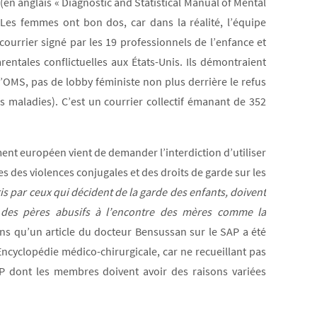
(en anglais « Diagnostic and Statistical Manual of Mental
 Les femmes ont bon dos, car dans la réalité, l’équipe
courrier signé par les 19 professionnels de l’enfance et
entales conflictuelles aux États-Unis. Ils démontraient
 l’OMS, pas de lobby féministe non plus derrière le refus
es maladies). C’est un courrier collectif émanant de 352
ment européen vient de demander l’interdiction d’utiliser
 des violences conjugales et des droits de garde sur les
ris par ceux qui décident de la garde des enfants, doivent
r des pères abusifs à l’encontre des mères comme la
ns qu’un article du docteur Bensussan sur le SAP a été
Encyclopédie médico-chirurgicale, car ne recueillant pas
AP dont les membres doivent avoir des raisons variées