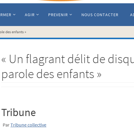
ORMER
AGIR
PREVENIR
NOUS CONTACTER
A
role des enfants »
« Un flagrant délit de disqu
parole des enfants »
Tribune
Par
Tribune collective