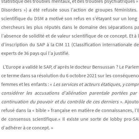
statistique des troubles mentaux, et des troubles psychiatriques » 
Disorders ») a été refusée sous l’action de groupes féministes.
scientifique du DSM a motivé son refus en s’étayant sur un long 
chercheurs les plus réputés dans le domaine des séparations par
l’absence de solidité et de valeur scientifique de ce concept. Et à
d’inscription du SAP à la CIM 11 (Classification internationale d
experts de 36 pays qui l’a justifié.
L’Europe a validé le SAP, d’après le docteur Bensussan ? Le Parle
ce terme dans sa résolution du 6 octobre 2021 sur les conséquences
femmes et les enfants : «
Les services et acteurs étatiques, y comp
considérer les accusations d’aliénation parentale portées pa
continuation du pouvoir et du contrôle de ces derniers
». Ajouto
refusé dans la « bible » française en matière de connaissances, l’
de consensus scientifique.« Il existe une sorte de lobby pro-S
d’adhérer à ce concept. »