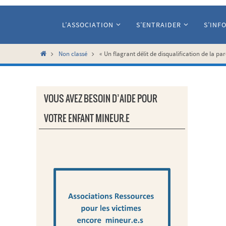
Passer
vers
L’ASSOCIATION
S’ENTRAIDER
S’INF
le
contenu
Home
Non classé
« Un flagrant délit de disqualification de la pa
VOUS AVEZ BESOIN D’AIDE POUR
VOTRE ENFANT MINEUR.E