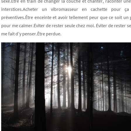
sexe.Être en train de changer la couche et chanter, raconter une 
interstices.Acheter un vibromasseur en cachette pour ça 
préventives.Être enceinte et avoir tellement peur que ce soit un g
pour me calmer.Éviter de rester seule chez moi. Éviter de rester se
me fait d’y penser.Être perdue.