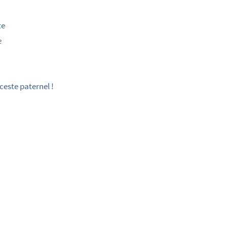
te
e
ceste paternel !