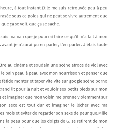
e heure, à tout instant.Et je me suis retrouvée peu à peu
rasée sous ce poids qui ne peut se vivre autrement que
que ça se voit, que ça se sache.
suis maman que je pourrai faire ce qu’il m’a fait à mon
vant je n’aurai pu en parler, t’en parler. J’étais toute
e.Être au cinéma et soudain une scène atroce de viol avec
ns le bain peau à peau avec mon nourrisson et penser que
e fétide monter et taper vite vite sur google scène porno
and lit pour la nuit et vouloir ses petits pieds sur mon
mmes et imaginer que mon voisin me prenne violemment sur
son sexe est tout dur et imaginer le lécher avec ma
s mois et éviter de regarder son sexe de peur que.Mille
 dans la peau pour que les doigts de G. se retirent de mon