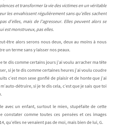
olences et transformer la vie des victimes en un véritable
seur les envahissent régulièrement sans qu’elles sachent
pas d’elles, mais de l’agresseur. Elles peuvent alors se
qui est monstrueux, pas elles.
et peut-être alors serons nous deux, deux au moins à nous
tre un terme sans y laisser nos peaux.
je te dis comme certains jours j’ai voulu arracher ma tête
ser, si je te dis comme certaines heures j’ai voulu coudre
its c’est mon sexe gonflé de plaisir et de honte que j’ai
m’auto-détruire, si je te dis cela, c’est que je sais que toi
u.
e avec un enfant, surtout le mien, stupéfaite de cette
t de constater comme toutes ces pensées et ces images
4, qu’elles ne venaient pas de moi, mais bien de lui, G.