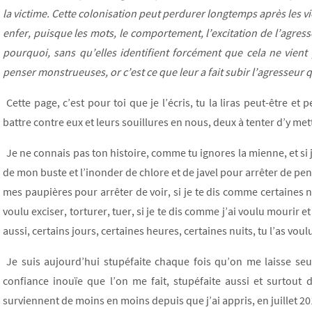
la victime. Cette colonisation peut perdurer longtemps après les vi
enfer, puisque les mots, le comportement, l’excitation de l’agres
pourquoi, sans qu’elles identifient forcément que cela ne vient 
penser monstrueuses, or c’est ce que leur a fait subir l’agresseur 
Cette page, c’est pour toi que je l’écris, tu la liras peut-être 
battre contre eux et leurs souillures en nous, deux à tenter d’y met
Je ne connais pas ton histoire, comme tu ignores la mienne, et si 
de mon buste et l’inonder de chlore et de javel pour arrêter de pen
mes paupières pour arrêter de voir, si je te dis comme certaines nu
voulu exciser, torturer, tuer, si je te dis comme j’ai voulu mourir et 
aussi, certains jours, certaines heures, certaines nuits, tu l’as voul
Je suis aujourd’hui stupéfaite chaque fois qu’on me laisse seul
confiance inouïe que l’on me fait, stupéfaite aussi et surtou
surviennent de moins en moins depuis que j’ai appris, en juillet 201