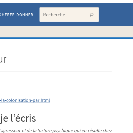
Search for:
DHERER-DONNER
Recherche
ur
la-colonisation-par.html
e l’écris
agresseur et de la torture psychique qui en résulte chez