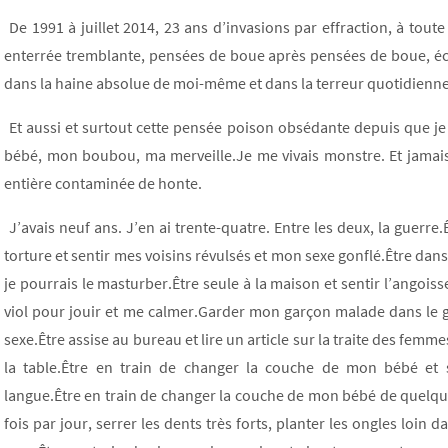
De 1991 à juillet 2014, 23 ans d’invasions par effraction, à tout
enterrée tremblante, pensées de boue après pensées de boue, éc
dans la haine absolue de moi-même et dans la terreur quotidienne 
Et aussi et surtout cette pensée poison obsédante depuis que je 
bébé, mon boubou, ma merveille.Je me vivais monstre. Et jamais a
entière contaminée de honte.
J’avais neuf ans. J’en ai trente-quatre. Entre les deux, la guerr
torture et sentir mes voisins révulsés et mon sexe gonflé.Être da
je pourrais le masturber.Être seule à la maison et sentir l’angoiss
viol pour jouir et me calmer.Garder mon garçon malade dans le gr
sexe.Être assise au bureau et lire un article sur la traite des fe
la table.Être en train de changer la couche de mon bébé et 
langue.Être en train de changer la couche de mon bébé de quelque
fois par jour, serrer les dents très forts, planter les ongles loin