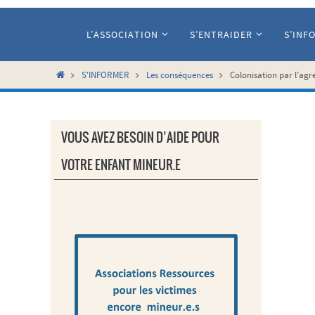
Passer
vers
L’ASSOCIATION
S’ENTRAIDER
S’INF
le
contenu
Home
S'INFORMER
Les conséquences
Colonisation par l’agr
VOUS AVEZ BESOIN D’AIDE POUR
VOTRE ENFANT MINEUR.E