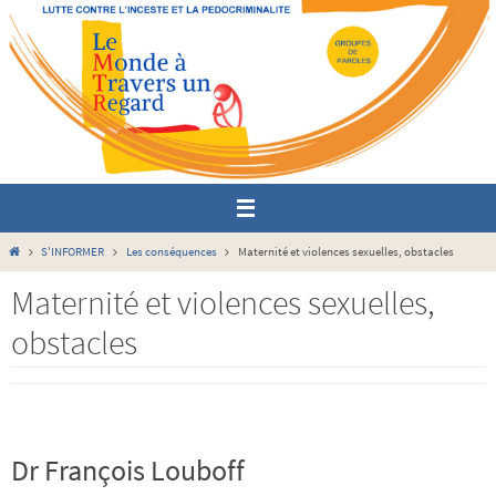
Passer
vers
le
contenu
Home
S'INFORMER
Les conséquences
Maternité et violences sexuelles, obstacles
Maternité et violences sexuelles,
obstacles
Dr François Louboff