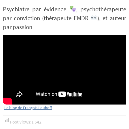
Psychiatre par évidence
, psychothérapeute
par conviction (thérapeute EMDR
), et auteur
par passion
Le blog de François Louboff
Post Views:
1 542