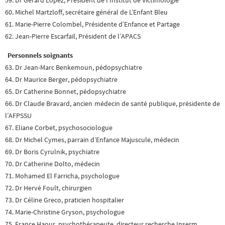
59. Dr Gérard Lopez, Président de l’Institut de Victimologie
60. Michel Martzloff, secrétaire général de L’Enfant Bleu
61. Marie-Pierre Colombel, Présidente d’Enfance et Partage
62. Jean-Pierre Escarfail, Président de l’APACS
Personnels soignants
63. Dr Jean-Marc Benkemoun, pédopsychiatre
64. Dr Maurice Berger, pédopsychiatre
65. Dr Catherine Bonnet, pédopsychiatre
66. Dr Claude Bravard, ancien médecin de santé publique, présidente de
l’AFPSSU
67. Eliane Corbet, psychosociologue
68. Dr Michel Cymes, parrain d’Enfance Majuscule, médecin
69. Dr Boris Cyrulnik, psychiatre
70. Dr Catherine Dolto, médecin
71. Mohamed El Farricha, psychologue
72. Dr Hervé Foult, chirurgien
73. Dr Céline Greco, praticien hospitalier
74. Marie-Christine Gryson, psychologue
75. France Haour, psychothérapeute, directeur recherche Inserm