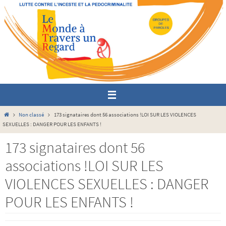
Passer
vers
le
contenu
Home
Non classé
173 signataires dont 56 associations !LOI SUR LES VIOLENCES
SEXUELLES : DANGER POUR LES ENFANTS !
173 signataires dont 56
associations !LOI SUR LES
VIOLENCES SEXUELLES : DANGER
POUR LES ENFANTS !