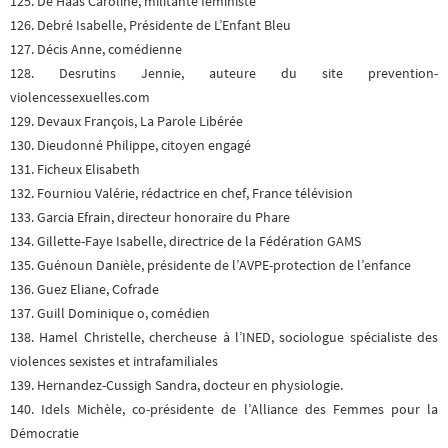
125. De Haas Caroline, militante féministe
126. Debré Isabelle, Présidente de L’Enfant Bleu
127. Décis Anne, comédienne
128. Desrutins Jennie, auteure du site prevention-
violencessexuelles.com
129. Devaux François, La Parole Libérée
130. Dieudonné Philippe, citoyen engagé
131. Ficheux Elisabeth
132. Fourniou Valérie, rédactrice en chef, France télévision
133. Garcia Efrain, directeur honoraire du Phare
134. Gillette-Faye Isabelle, directrice de la Fédération GAMS
135. Guénoun Danièle, présidente de l’AVPE-protection de l’enfance
136. Guez Eliane, Cofrade
137. Guill Dominique o, comédien
138. Hamel Christelle, chercheuse à l’INED, sociologue spécialiste des
violences sexistes et intrafamiliales
139. Hernandez-Cussigh Sandra, docteur en physiologie.
140. Idels Michèle, co-présidente de l’Alliance des Femmes pour la
Démocratie