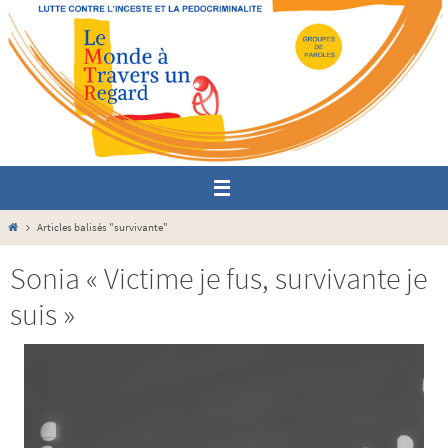
Passer
vers
le
contenu
Home
Articles balisés "survivante"
Sonia « Victime je fus, survivante je
suis »