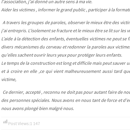
l’association, j’ai donné un autre sens à ma vie.
Aider les victimes , informer le grand public , participer à la for
A travers les groupes de paroles, observer le mieux être des vict
j’ai entrepris. L’isolement se fracture et le mieux être se lit sur les v
L’aide à la détection des enfants, éventuelles victimes ne peut se 
divers mécanismes du cerveau et redonner la paroles aux victimes
qu’elles sachent ouvrir leurs yeux pour protéger leurs enfants.
Le temps de la construction est long et difficile mais peut sauver u
et à croire en elle ,ce qui vient malheureusement aussi tard qu
victime,
Ce dernier, accepté , reconnu ne doit pas pour autant faire de n
des personnes spéciales. Nous avons en nous tant de force et d’env
nous avons plongé bien malgré nous.
Post Views:
1 147