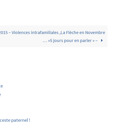
2015 – Violences intrafamiliales ,La Flèche en Novembre
… »5 jours pour en parler » –
te
e
ceste paternel !