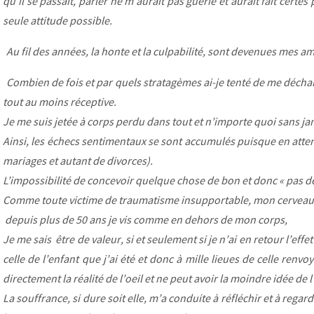
qu’il se passait, parler ne m’aurait pas guérie et aurait fait certe
seule attitude possible.
Au fil des années, la honte et la culpabilité, sont devenues mes a
Combien de fois et par quels stratagèmes ai-je tenté de me déchar
tout au moins réceptive.
Je me suis jetée à corps perdu dans tout et n’importe quoi sans ja
Ainsi, les échecs sentimentaux se sont accumulés puisque en attente
mariages et autant de divorces).
L’impossibilité de concevoir quelque chose de bon et donc « pas de
Comme toute victime de traumatisme insupportable, mon cerveau s
depuis plus de 50 ans je vis comme en dehors de mon corps,
Je me sais être de valeur, si et seulement si je n’ai en retour l’ef
celle de l’enfant que j’ai été et donc à mille lieues de celle renv
directement la réalité de l’oeil et ne peut avoir la moindre idée de l
La souffrance, si dure soit elle, m’a conduite à réfléchir et à rega