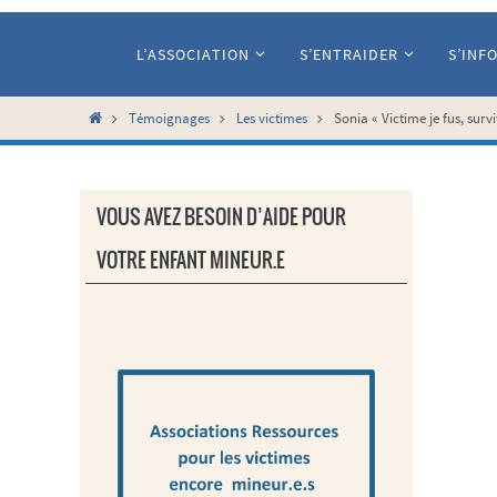
Passer
vers
L’ASSOCIATION
S’ENTRAIDER
S’INF
le
contenu
Home
Témoignages
Les victimes
Sonia « Victime je fus, survi
VOUS AVEZ BESOIN D’AIDE POUR
VOTRE ENFANT MINEUR.E