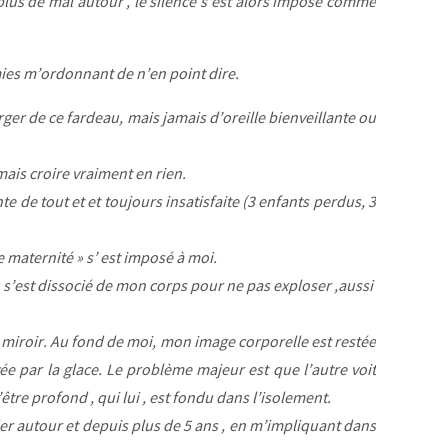
s plus de mal autour , le silence s’est alors imposé comme
mies m’ordonnant de n’en point dire.
ger de ce fardeau, mais jamais d’oreille bienveillante ou
mais croire vraiment en rien.
 de tout et et toujours insatisfaite (3 enfants perdus, 3
 maternité » s’ est imposé à moi.
’est dissocié de mon corps pour ne pas exploser ,aussi
fet miroir. Au fond de moi, mon image corporelle est restée
oyée par la glace. Le problème majeur est que l’autre voit
’être profond , qui lui , est fondu dans l’isolement.
rder autour et depuis plus de 5 ans , en m’impliquant dans