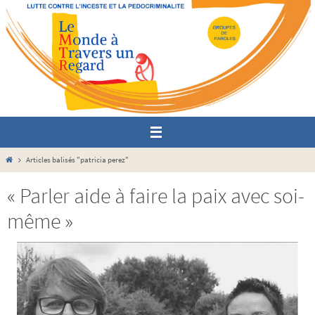
Passer
vers
le
contenu
Home
Articles balisés "patricia perez"
« Parler aide à faire la paix avec soi-
même »