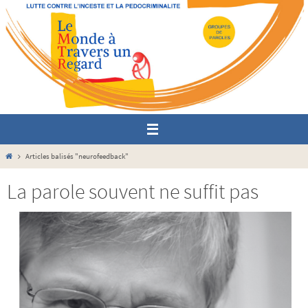
Passer
vers
le
contenu
Home
Articles balisés "neurofeedback"
La parole souvent ne suffit pas