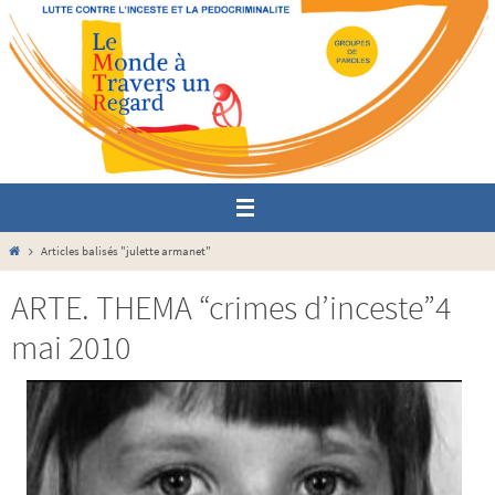
Passer
vers
le
contenu
Home
Articles balisés "julette armanet"
ARTE. THEMA “crimes d’inceste”4
mai 2010