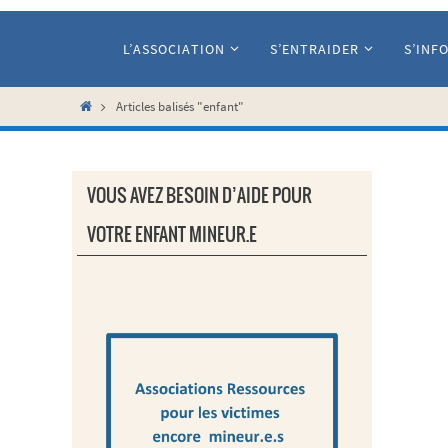
Passer
vers
L’ASSOCIATION
S’ENTRAIDER
S’INF
le
contenu
Home
Articles balisés "enfant"
VOUS AVEZ BESOIN D’AIDE POUR
VOTRE ENFANT MINEUR.E