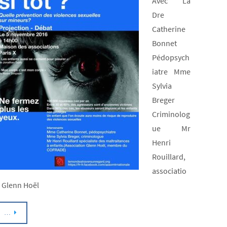
Avec La
CONS
Dre
de
Catherine
l’ince
Bonnet
Cons
Pédopsych
sur
iatre Mme
la
Sylvia
vie
Breger
conju
Criminolog
des
ue Mr
victi
Henri
à
Rouillard,
l’âge
associatio
adult
 Glenn Hoël
Lien
…
entre