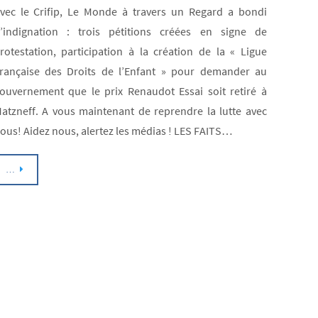
expér
vec le Crifip, Le Monde à travers un Regard a bondi
négat
’indignation : trois pétitions créées en signe de
de
rotestation, participation à la création de la « Ligue
l’enf
rançaise des Droits de l’Enfant » pour demander au
Pour
ouvernement que le prix Renaudot Essai soit retiré à
atzneff. A vous maintenant de reprendre la lutte avec
la
ous! Aidez nous, alertez les médias ! LES FAITS…
psych
l’enfa
…
porte
la
respo
de
l’ince
pater
!