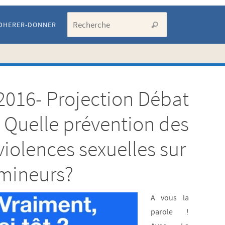
Search for:
DHERER-DONNER
Recherche
2016- Projection Débat
Artic
: Quelle prévention des
les p
violences sexuelles sur
mineurs?
cons
LISTE
A vous la
parole !
DE