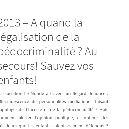
fibro
et
2013 – A quand la
viole
sexue
légalisation de la
dans
l’enf
pédocriminalité ? Au
Quan
secours! Sauvez vos
une
mémo
enfants!
traum
est
’association Le Monde à travers un Regard dénonce :
réact
ecrudescence de personnalités médiatiques faisant
Etude
’apologie de l’inceste et de la pédocriminalité ! Mais
ACE.
omment alerter l’opinion publique, et obtenir des
Les
écideurs que les enfants soient vraiment défendus ?