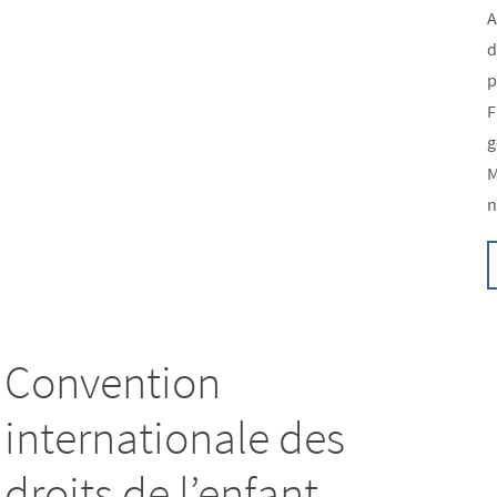
A
d
p
F
g
M
n
Convention
internationale des
droits de l’enfant