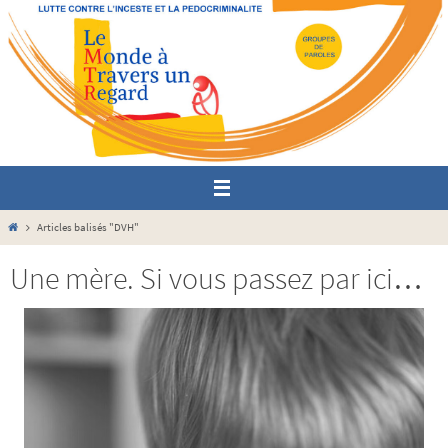
Passer
vers
le
contenu
Home
Articles balisés "DVH"
Une mère. Si vous passez par ici…