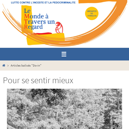
Passer
vers
le
contenu
Home
Articles balisés "Do-in"
Pour se sentir mieux