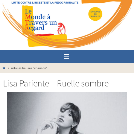
Passer
vers
le
contenu
Home
Articles balisés "chanson"
Lisa Pariente – Ruelle sombre –