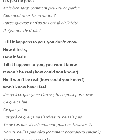
It’s just no joke!
Mais bon sang, comment peux-tu en parler
Comment peux-tu en parler ?
Parce-que que tu n’as pas été là où j’ai été
Il n’y a rien de drôle !
Till it happens to you, you don’t know
How it feels,
How it feels.
Till it happens to you, you won’t know
It won’t be real (how could you know?)
No It won’t be real (how could you know?)
Won’t know how I feel
Jusqu’à ce que ça ne t’arrive, tu ne peux pas savoir
Ce que ça fait
Ce que ça fait
Jusqu’à ce que ça ne t’arrives, tu ne sais pas
Tu ne l’as pas vécu (comment pourrais-tu savoir ?)
Non, tu ne l’as pas vécu (comment pourrais-tu savoir ?)
Tu ne sais pas ce que ça fait