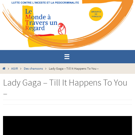
Passer
vers
le
contenu
Home
AGIR
Des chansons
Lady Gaga – Till It Happens To You –
Lady Gaga – Till It Happens To You
–