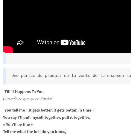
Une partie du produit de la vente de la chanson rev
Till It Happens To You
(
Jusqu’à ce que ça ne t’arrive
)
You tell me « it gets better, it gets better, in time »
You say I’ll pull myself together, pull it together,
« You’ll be fine »
Tell me what the hell do you know,