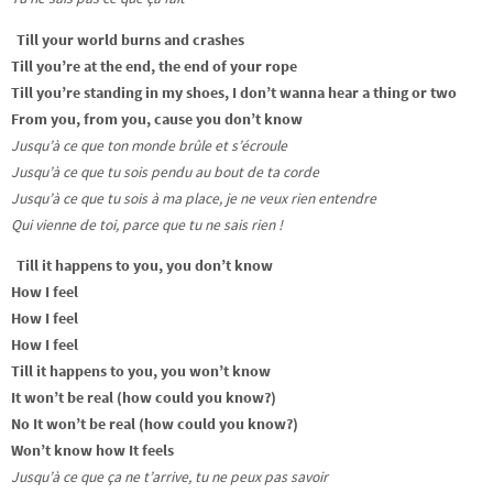
Till your world burns and crashes
Till you’re at the end, the end of your rope
Till you’re standing in my shoes, I don’t wanna hear a thing or two
From you, from you, cause you don’t know
Jusqu’à ce que ton monde brûle et s’écroule
Jusqu’à ce que tu sois pendu au bout de ta corde
Jusqu’à ce que tu sois à ma place, je ne veux rien entendre
Qui vienne de toi, parce que tu ne sais rien !
Till it happens to you, you don’t know
How I feel
How I feel
How I feel
Till it happens to you, you won’t know
It won’t be real (how could you know?)
No It won’t be real (how could you know?)
Won’t know how It feels
Jusqu’à ce que ça ne t’arrive, tu ne peux pas savoir