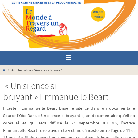
Passer
vers
le
contenu
Home
Articles balisés "Anastasia Mikova"
« Un silence si
bruyant » Emmanuelle Béart
Inceste : Emmanuelle Béart brise le silence dans un documentaire
Source l’Obs Dans « Un silence si bruyant », un documentaire qu’elle a
coréalisé et qui sera diffusé le 24 septembre sur M6, l’actrice
Emmanuelle Béart révèle avoir été victime d’inceste entre l’âge de 11 et
15 ans. Au fil de rencontres avec quatre autres victimes, elle raconte