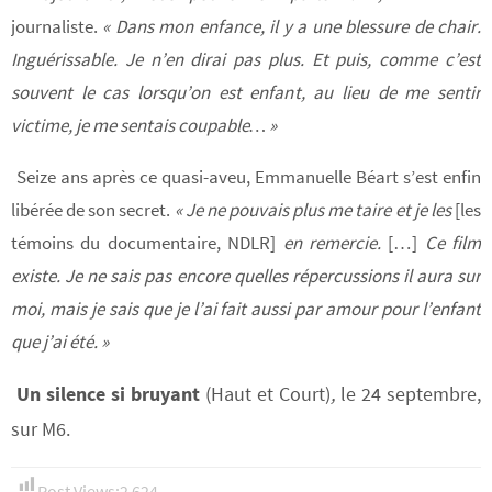
journaliste.
« Dans mon enfance, il y a une blessure de chair.
Inguérissable. Je n’en dirai pas plus. Et puis, comme c’est
souvent le cas lorsqu’on est enfant, au lieu de me sentir
victime, je me sentais coupable… »
Seize ans après ce quasi-aveu, Emmanuelle Béart s’est enfin
libérée de son secret.
« Je ne pouvais plus me taire et je les
[les
témoins du documentaire, NDLR]
en remercie.
[…]
Ce film
existe. Je ne sais pas encore quelles répercussions il aura sur
moi, mais je sais que je l’ai fait aussi par amour pour l’enfant
que j’ai été. »
Un silence si bruyant
(Haut et Court)
,
le 24 septembre,
sur M6.
Post Views:
2 624