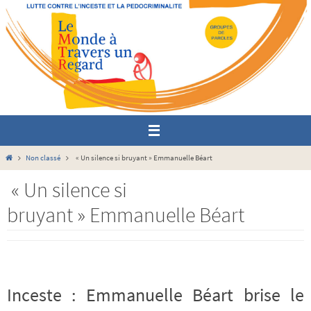
Passer
vers
le
contenu
Home
Non classé
« Un silence si bruyant » Emmanuelle Béart
« Un silence si
bruyant » Emmanuelle Béart
Inceste : Emmanuelle Béart brise le