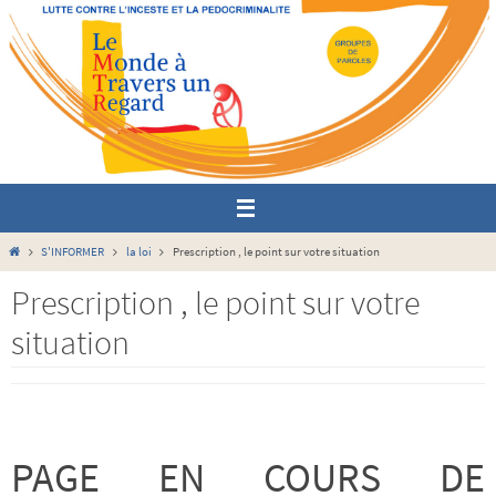
Passer
vers
le
contenu
Home
S'INFORMER
la loi
Prescription , le point sur votre situation
Prescription , le point sur votre
situation
PAGE EN COURS DE