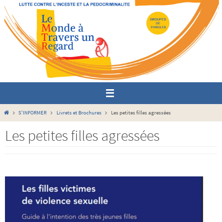
Passer
vers
le
contenu
Home
S'INFORMER
Livrets et Brochures
Les petites filles agressées
Les petites filles agressées