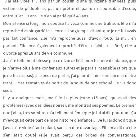
J’ai été violé à 3 ans par un cousin d’une quinzaine d’années, puis
victime de pédophilie, par un prêtre et par un responsable d’école,
entre 10 et 13 ans. Je n’en ai parlé qu’à 48 ans.
Mon silence si long, mon épouse l’a vécu comme une trahison. Elle m’a
reproché d’avoir gardé le silence si longtemps, disant que je ne lui avais
pas fait confiance. Elle m’a reproché aussi d’avoir foutu la m… en
parlant. Elle m’a également reproché d’être « faible »… Bref, elle a
divorcé après 18 ans de vie commune.
J’ai été tellement blessé par ce divorce lié à mon histoire d’enfance, que
je n’arrive plus à me confier aux autres et je parais insensible (alors que
je ne le suis pas). J’ai peur de parler, j’ai peur de faire confiance et d’être
trahi… Mes tentatives de sortir de la solitude ont échoué. Je vis donc
seul.
Il y a quelques mois, ma fille la plus jeune (15 ans), qui avait des
problèmes (avec des idées noires), me montrait ses poèmes. Le premier
que j’ai lu, très sombre, m’a tellement ému que je lui ai dit pourquoi. Ça
m’évoquait cette part de mon histoire d’enfance… Je lui ai donc dit que
j’avais été violé étant enfant, sans en dire davantage. Elle m’a dit qu’elle
s’en était douté (elle avait perçu des bribes de conversations).