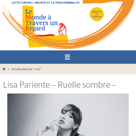
Passer
vers
le
contenu
Home
Articles balisés "viol"
Lisa Pariente – Ruelle sombre –