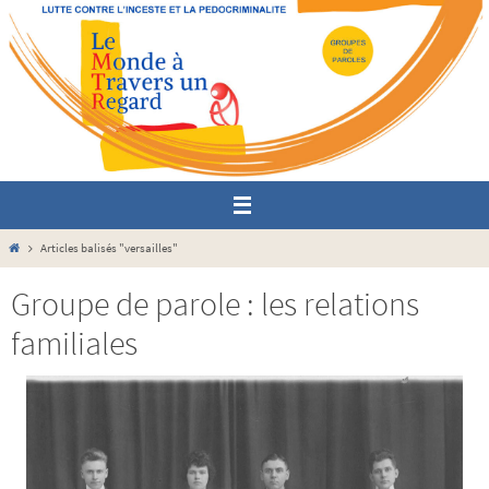
Passer
vers
le
contenu
Home
Articles balisés "versailles"
Groupe de parole : les relations
familiales