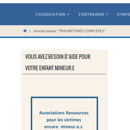
Passer
vers
L’ASSOCIATION
S’ENTRAIDER
S’INF
le
contenu
Home
Articles balisés "TRAUMATISMES COMPLEXES"
VOUS AVEZ BESOIN D’AIDE POUR
VOTRE ENFANT MINEUR.E