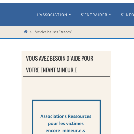
Passer
vers
L’ASSOCIATION
S’ENTRAIDER
S’INF
le
contenu
Home
Articles balisés "traces"
VOUS AVEZ BESOIN D’AIDE POUR
VOTRE ENFANT MINEUR.E