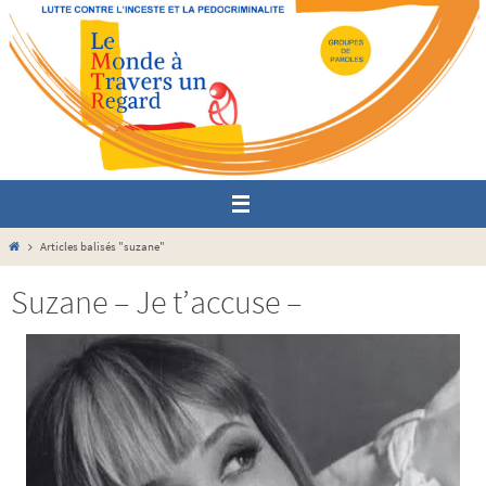
Passer
vers
le
contenu
Home
Articles balisés "suzane"
Suzane – Je t’accuse –