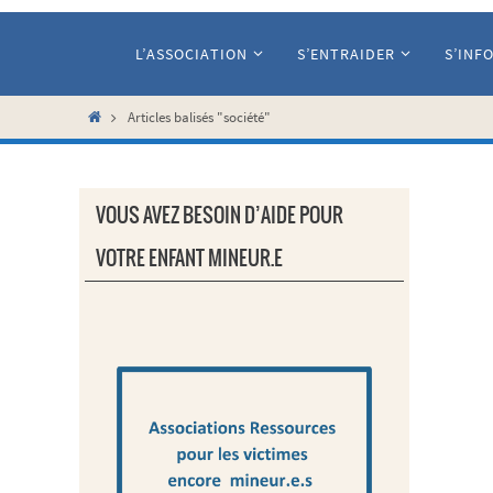
Passer
vers
L’ASSOCIATION
S’ENTRAIDER
S’INF
le
contenu
Home
Articles balisés "société"
VOUS AVEZ BESOIN D’AIDE POUR
VOTRE ENFANT MINEUR.E