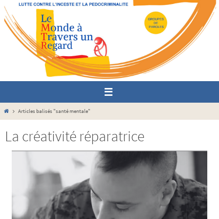
Passer
vers
le
contenu
Home
Articles balisés "santé mentale"
La créativité réparatrice