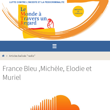
Passer
vers
le
contenu
Home
Articles balisés "radio"
France Bleu ,Michèle, Elodie et
Muriel