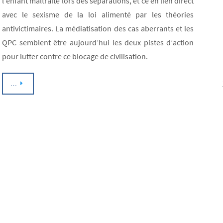
l’enfant maltraité lors des séparations, et ce en lien direct
avec le sexisme de la loi alimenté par les théories
antivictimaires. La médiatisation des cas aberrants et les
QPC semblent être aujourd’hui les deux pistes d’action
pour lutter contre ce blocage de civilisation.
…