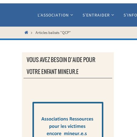
Passer
vers
L’ASSOCIATION
S’ENTRAIDER
S’INF
le
contenu
Home
Articles balisés "QCP"
VOUS AVEZ BESOIN D’AIDE POUR
VOTRE ENFANT MINEUR.E