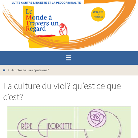
Passer
vers
le
contenu
Home
Articles balisés "pulsions"
La culture du viol? qu’est ce que
c’est?