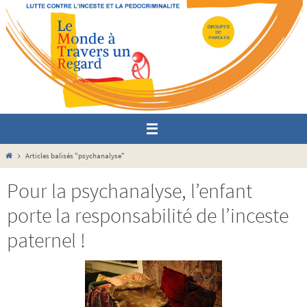
Passer
vers
le
contenu
Home
Articles balisés "psychanalyse"
Pour la psychanalyse, l’enfant
porte la responsabilité de l’inceste
paternel !