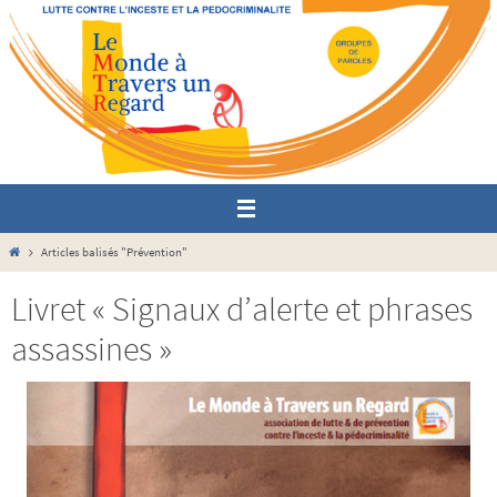
Passer
vers
le
contenu
Home
Articles balisés "Prévention"
Livret « Signaux d’alerte et phrases
assassines »