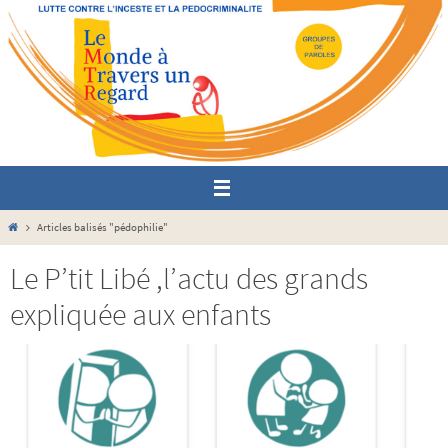
Passer
vers
le
contenu
Home
Articles balisés "pédophilie"
Le P’tit Libé ,l’actu des grands
expliquée aux enfants