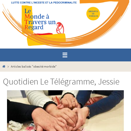
Passer
vers
le
contenu
Home
Articles balisés "obesité morbide"
Quotidien Le Télégramme, Jessie