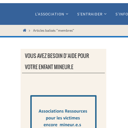
Passer
vers
L’ASSOCIATION
S’ENTRAIDER
S’INF
le
contenu
Home
Articles balisés "membres"
VOUS AVEZ BESOIN D’AIDE POUR
VOTRE ENFANT MINEUR.E