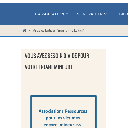
Passer
vers
L’ASSOCIATION
S’ENTRAIDER
S’INF
le
contenu
Home
Articles balisés "marianne kuhni"
VOUS AVEZ BESOIN D’AIDE POUR
VOTRE ENFANT MINEUR.E