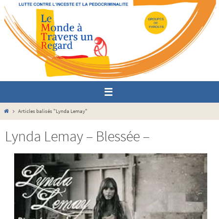
Passer
vers
le
contenu
Home
Articles balisés "Lynda Lemay"
Lynda Lemay – Blessée –