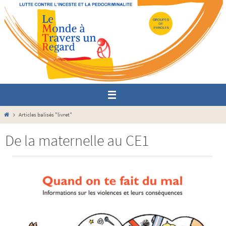
Passer
vers
le
contenu
Home
Articles balisés "livret"
De la maternelle au CE1