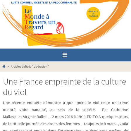
Passer
vers
le
contenu
Home
Articles balisés "Libération"
Une France empreinte de la culture
du viol
Une récente enquête démontre à quel point le viol reste un crime
minoré, voire banalisé, au sein de la société. Par Catherine
Mallaval et Virginie Ballet — 2 mars 2016 à 19:11 ÉDITO A quelques jours
de la rituelle journée des droits des femmes – toujours le 8 mars -, voilà
un sondage qui envoie dans l’atmosphère un écœurant parfum de